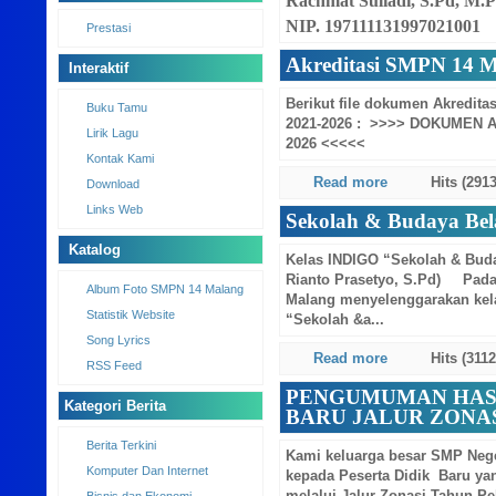
Rachmat Suliadi, S.Pd, M.
NIP. 197111131997021001
Prestasi
Akreditasi SMPN 14 M
Prestasi
Berikut file dokumen Akredit
2021-2026 : >>>> DOKUMEN 
Interaktif
2026 <<<<<
Read more
Hits (2913
Buku Tamu
Lirik Lagu
Sekolah & Budaya Bel
Kontak Kami
Download
Kelas INDIGO “Sekolah & Buda
Rianto Prasetyo, S.Pd) Pada 
Links Web
Malang menyelenggarakan kel
“Sekolah &a...
Katalog
Read more
Hits (3112
Album Foto SMPN 14 Malang
PENGUMUMAN HASI
Statistik Website
BARU JALUR ZONASI
Song Lyrics
Kami keluarga besar SMP Neg
RSS Feed
kepada Peserta Didik Baru yan