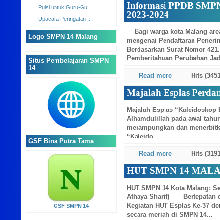
PENGUMUMAN HASIL SE...
Informasi PPDB SMPN
2023-2024
PENGUMUMAN HASIL SE...
Informasi PPDB SMPN...
Bagi warga kota Malang area
Majalah Esplas Perd...
mengenai Pendaftaran Penerim
HUT SMPN 14 MALANG ...
Berdasarkan Surat Nomor 421.
Pemberitahuan Perubahan Jad
Puisi untuk Guru-Gu...
Upacara Peringatan ...
Read more
Hits (3451
Logo SMPN 14 Malang
Majalah Esplas Perda
Majalah Esplas “Kaleidoskop
Alhamdulillah pada awal tahun
merampungkan dan menerbitka
“Kaleido...
Read more
Hits (3191
HUT SMPN 14 MALA
HUT SMPN 14 Kota Malang: Sele
Situs Pembelajaran
Athaya Sharif) Bertepatan d
SMPN 14
Kegiatan HUT Esplas Ke-37 d
secara meriah di SMPN 14...