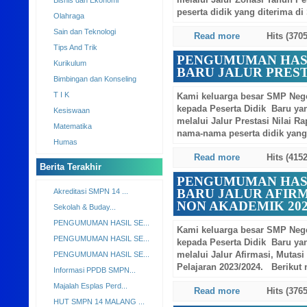
melalui Jalur Zonasi Tahun P
Kategori Berita
peserta didik yang diterima di
Berita Terkini
Read more
Hits (3705
Komputer Dan Internet
PENGUMUMAN HASI
Bisnis dan Ekonomi
BARU JALUR PRESTA
Olahraga
Kami keluarga besar SMP Neg
Sain dan Teknologi
kepada Peserta Didik Baru yan
Tips And Trik
melalui Jalur Prestasi Nilai R
Kurikulum
nama-nama peserta didik yang 
Bimbingan dan Konseling
Read more
Hits (4152
T I K
Kesiswaan
PENGUMUMAN HASI
BARU JALUR AFIRM
Matematika
NON AKADEMIK 202
Humas
Kami keluarga besar SMP Neg
Berita Terakhir
kepada Peserta Didik Baru yan
melalui Jalur Afirmasi, Mutas
Akreditasi SMPN 14 ...
Pelajaran 2023/2024. Berikut n
Sekolah & Buday...
Read more
Hits (3765
PENGUMUMAN HASIL SE...