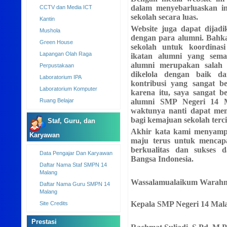
UKS
dalam menyebarluaskan i
Parkir
sekolah secara luas.
CCTV dan Media ICT
Website juga dapat dijadi
Kantin
dengan para alumni. Bahk
sekolah untuk koordinasi
Mushola
ikatan alumni yang sema
Green House
alumni merupakan salah s
Lapangan Olah Raga
dikelola dengan baik 
kontribusi yang sangat be
Perpustakaan
karena itu, saya sangat b
Laboratorium IPA
alumni SMP Negeri 14 M
Laboratorium Komputer
waktunya nanti dapat mem
Ruang Belajar
bagi kemajuan sekolah tercin
Akhir kata kami menyampa
Staf, Guru, dan
maju terus untuk mencap
berkualitas dan sukses
Karyawan
Bangsa Indonesia.
Data Pengajar Dan Karyawan
Wassalamualaikum Warahm
Daftar Nama Staf SMPN 14
Malang
Daftar Nama Guru SMPN 14
Kepala SMP Negeri 14 Mal
Malang
Site Credits