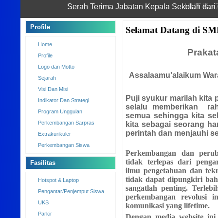
Serah Terima Jabatan Kepala Sekolah dari
HUT Ke-7
Selamat Datang di SM
Profile
Prakat
Home
Profile
Assalaamu'alaikum War
Logo dan Motto
Sejarah
Puji syukur marilah kita
Visi Dan Misi
selalu memberikan rah
Indikator Dan Strategi
semua sehingga kita sela
Program Unggulan
kita sebagai seorang h
Perkembangan Sarpras
perintah dan menjauhi s
Extrakurikuler
Perkembangan dan perub
Perkembangan Siswa
tidak terlepas dari peng
ilmu pengetahuan dan tekn
Fasilitas
tidak dapat dipungkiri ba
sangatlah penting. Terleb
perkembangan revolusi i
Hotspot & Laptop
komunikasi yang lifetime.
Pengantar/Penjemput Siswa
Dengan media website ini