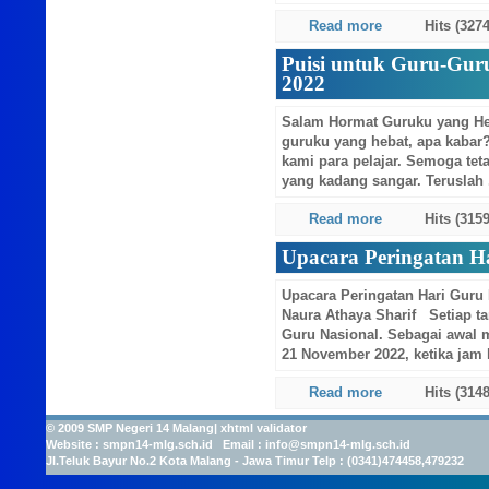
Read more
Hits (3274
Puisi untuk Guru-Guru
2022
GSF Bina Putra Tama
Salam Hormat Guruku yang He
guruku yang hebat, apa kabar
kami para pelajar. Semoga tet
yang kadang sangar. Teruslah .
Read more
Hits (3159
Upacara Peringatan H
GSF SMPN 14
Upacara Peringatan Hari Guru
Naura Athaya Sharif Setiap ta
Guru Nasional. Sebagai awal 
21 November 2022, ketika jam li
Read more
Hits (3148
© 2009
SMP Negeri 14 Malang
|
xhtml validator
Website :
smpn14-mlg.sch.id
Email :
info@smpn14-mlg.sch.id
Jl.Teluk Bayur No.2 Kota Malang - Jawa Timur Telp : (0341)474458,479232