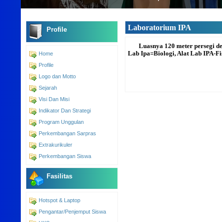
Laboratorium IPA
Profile
Luasnya 120 meter persegi denga
Lab Ipa=Biologi, Alat Lab IPA-Fi
Home
Profile
Logo dan Motto
Sejarah
Visi Dan Misi
Indikator Dan Strategi
Program Unggulan
Perkembangan Sarpras
Extrakurikuler
Perkembangan Siswa
Fasilitas
Hotspot & Laptop
Pengantar/Penjemput Siswa