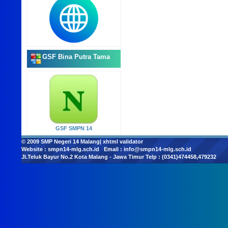
GSF Bina Putra Tama
GSF SMPN 14
© 2009
SMP Negeri 14 Malang
|
xhtml validator
Website :
smpn14-mlg.sch.id
Email :
info@smpn14-mlg.sch.id
Jl.Teluk Bayur No.2 Kota Malang - Jawa Timur Telp : (0341)474458,479232