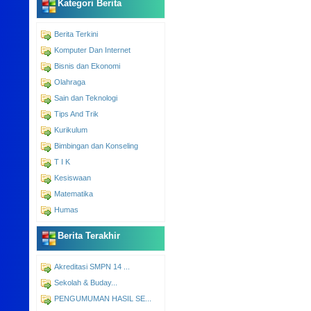
Kategori Berita
Berita Terkini
Komputer Dan Internet
Bisnis dan Ekonomi
Olahraga
Sain dan Teknologi
Tips And Trik
Kurikulum
Bimbingan dan Konseling
T I K
Kesiswaan
Matematika
Humas
Berita Terakhir
Akreditasi SMPN 14 ...
Sekolah & Buday...
PENGUMUMAN HASIL SE...