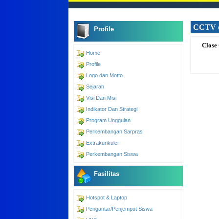
CCTV d
Profile
Close Ci
Home
Profile
Logo dan Motto
Sejarah
Visi Dan Misi
Indikator Dan Strategi
Program Unggulan
Perkembangan Sarpras
Extrakurikuler
Perkembangan Siswa
Fasilitas
Hotspot & Laptop
Pengantar/Penjemput Siswa