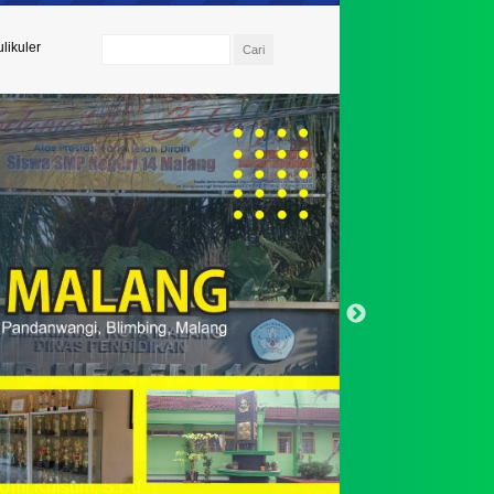
likuler
 Umi Kulsum, S.Pd