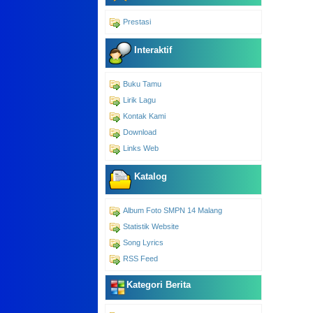
Prestasi
Interaktif
Buku Tamu
Lirik Lagu
Kontak Kami
Download
Links Web
Katalog
Album Foto SMPN 14 Malang
Statistik Website
Song Lyrics
RSS Feed
Kategori Berita