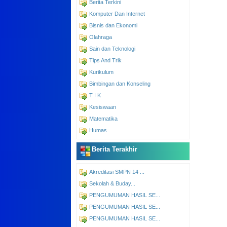
Berita Terkini
Komputer Dan Internet
Bisnis dan Ekonomi
Olahraga
Sain dan Teknologi
Tips And Trik
Kurikulum
Bimbingan dan Konseling
T I K
Kesiswaan
Matematika
Humas
Berita Terakhir
Akreditasi SMPN 14 ...
Sekolah & Buday...
PENGUMUMAN HASIL SE...
PENGUMUMAN HASIL SE...
PENGUMUMAN HASIL SE...