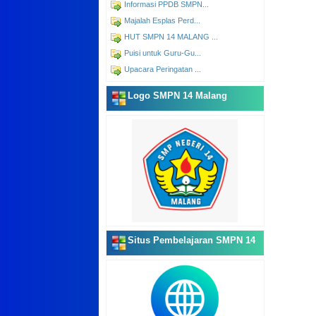
Informasi PPDB SMPN...
Majalah Esplas Perd...
HUT SMPN 14 MALANG ...
Puisi untuk Guru-Gu...
Upacara Peringatan ...
Logo SMPN 14 Malang
Situs Pembelajaran SMPN 14