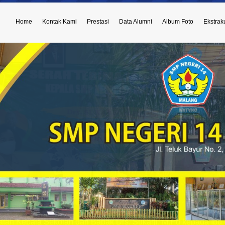
Home
Kontak Kami
Prestasi
Data Alumni
Album Foto
Ekstraku
atan Kepala Sekolah dari Bapak Drs. Sukarji, M.Pd kepada Ibu