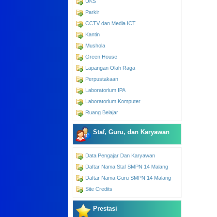
UKS
Parkir
CCTV dan Media ICT
Kantin
Mushola
Green House
Lapangan Olah Raga
Perpustakaan
Laboratorium IPA
Laboratorium Komputer
Ruang Belajar
Staf, Guru, dan Karyawan
Data Pengajar Dan Karyawan
Daftar Nama Staf SMPN 14 Malang
Daftar Nama Guru SMPN 14 Malang
Site Credits
Prestasi