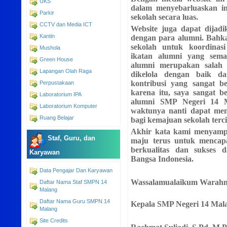
UKS
dalam menyebarluaskan i
Parkir
sekolah secara luas.
CCTV dan Media ICT
Website juga dapat dijadi
Kantin
dengan para alumni. Bahk
sekolah untuk koordinasi
Mushola
ikatan alumni yang sema
Green House
alumni merupakan salah s
Lapangan Olah Raga
dikelola dengan baik 
kontribusi yang sangat be
Perpustakaan
karena itu, saya sangat b
Laboratorium IPA
alumni SMP Negeri 14 M
Laboratorium Komputer
waktunya nanti dapat mem
Ruang Belajar
bagi kemajuan sekolah tercin
Akhir kata kami menyampa
Staf, Guru, dan
maju terus untuk mencap
berkualitas dan sukses
Karyawan
Bangsa Indonesia.
Data Pengajar Dan Karyawan
Wassalamualaikum Warahm
Daftar Nama Staf SMPN 14
Malang
Daftar Nama Guru SMPN 14
Kepala SMP Negeri 14 Mal
Malang
Site Credits