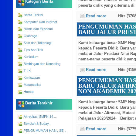
melalui Jalur Zonasi Tahun P
Kategori Berita
peserta didik yang diterima di
Berita Terkini
Read more
Hits (3708
Komputer Dan Internet
PENGUMUMAN HASI
Bisnis dan Ekonomi
BARU JALUR PRESTA
Olahraga
Kami keluarga besar SMP Neg
Sain dan Teknologi
kepada Peserta Didik Baru yan
Tips And Trik
melalui Jalur Prestasi Nilai R
Kurikulum
nama-nama peserta didik yang 
Bimbingan dan Konseling
Read more
Hits (4156
T I K
Kesiswaan
PENGUMUMAN HASI
BARU JALUR AFIRM
Matematika
NON AKADEMIK 202
Humas
Kami keluarga besar SMP Neg
Berita Terakhir
kepada Peserta Didik Baru yan
melalui Jalur Afirmasi, Mutas
Akreditasi SMPN 14 ...
Pelajaran 2023/2024. Berikut n
Sekolah & Buday...
Read more
Hits (3775
PENGUMUMAN HASIL SE...