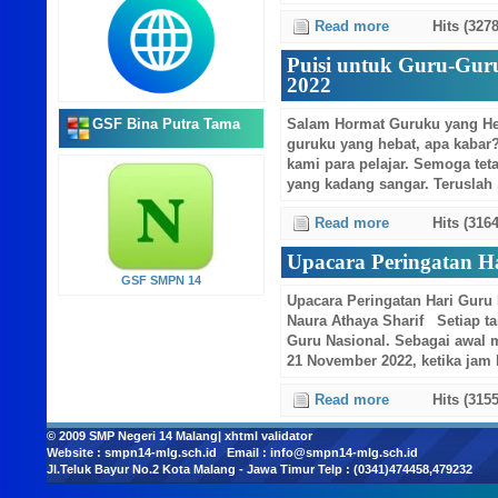
Read more
Hits (3278
Puisi untuk Guru-Guru
2022
GSF Bina Putra Tama
Salam Hormat Guruku yang He
guruku yang hebat, apa kabar
kami para pelajar. Semoga tet
yang kadang sangar. Teruslah .
Read more
Hits (3164
Upacara Peringatan H
GSF SMPN 14
Upacara Peringatan Hari Guru
Naura Athaya Sharif Setiap ta
Guru Nasional. Sebagai awal 
21 November 2022, ketika jam li
Read more
Hits (3155
© 2009
SMP Negeri 14 Malang
|
xhtml validator
Website :
smpn14-mlg.sch.id
Email :
info@smpn14-mlg.sch.id
Jl.Teluk Bayur No.2 Kota Malang - Jawa Timur Telp : (0341)474458,479232