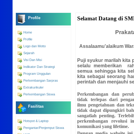
Selamat Datang di SM
Profile
Prakat
Home
Profile
Assalaamu'alaikum War
Logo dan Motto
Sejarah
Puji syukur marilah kita
Visi Dan Misi
selalu memberikan rah
Indikator Dan Strategi
semua sehingga kita sela
Program Unggulan
kita sebagai seorang h
Perkembangan Sarpras
perintah dan menjauhi s
Extrakurikuler
Perkembangan dan perub
Perkembangan Siswa
tidak terlepas dari peng
ilmu pengetahuan dan tekn
Fasilitas
tidak dapat dipungkiri ba
sangatlah penting. Terleb
perkembangan revolusi i
Hotspot & Laptop
komunikasi yang lifetime.
Pengantar/Penjemput Siswa
Dengan media website ini