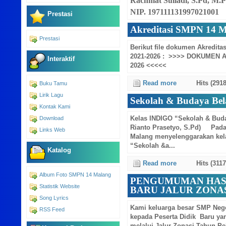
Rachmat Suliadi, S.Pd, M.
NIP. 197111131997021001
Prestasi
Akreditasi SMPN 14 M
Prestasi
Berikut file dokumen Akredit
2021-2026 : >>>> DOKUMEN 
Interaktif
2026 <<<<<
Read more
Hits (2918
Buku Tamu
Lirik Lagu
Sekolah & Budaya Bel
Kontak Kami
Download
Kelas INDIGO “Sekolah & Buda
Rianto Prasetyo, S.Pd) Pada 
Links Web
Malang menyelenggarakan kel
“Sekolah &a...
Katalog
Read more
Hits (3117
Album Foto SMPN 14 Malang
PENGUMUMAN HASI
Statistik Website
BARU JALUR ZONASI
Song Lyrics
Kami keluarga besar SMP Neg
RSS Feed
kepada Peserta Didik Baru yan