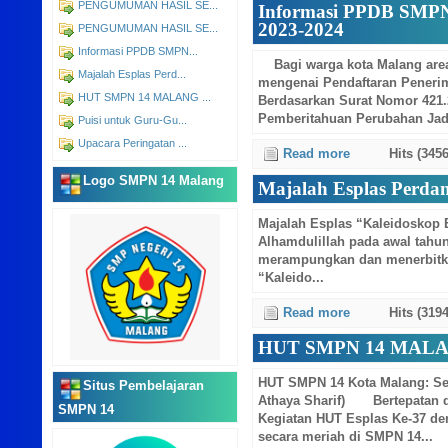
PENGUMUMAN HASIL SE...
Informasi PPDB SMPN
2023-2024
PENGUMUMAN HASIL SE...
Informasi PPDB SMPN...
Bagi warga kota Malang area
Majalah Esplas Perd...
mengenai Pendaftaran Penerim
HUT SMPN 14 MALANG ...
Berdasarkan Surat Nomor 421.
Pemberitahuan Perubahan Jad
Puisi untuk Guru-Gu...
Upacara Peringatan ...
Read more
Hits (3456
Logo SMPN 14 Malang
Majalah Esplas Perda
Majalah Esplas “Kaleidoskop
Alhamdulillah pada awal tahun
merampungkan dan menerbitka
“Kaleido...
Read more
Hits (3194
HUT SMPN 14 MALA
HUT SMPN 14 Kota Malang: Sele
Situs Pembelajaran
Athaya Sharif) Bertepatan d
SMPN 14
Kegiatan HUT Esplas Ke-37 d
secara meriah di SMPN 14...