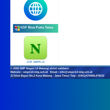
GSF Bina Putra Tama
GSF SMPN 14
© 2009
SMP Negeri 14 Malang
|
xhtml validator
Website :
smpn14-mlg.sch.id
Email :
info@smpn14-mlg.sch.id
Jl.Teluk Bayur No.2 Kota Malang - Jawa Timur Telp : (0341)474458,479232