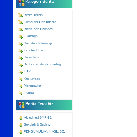
Kategori Berita
Berita Terkini
Komputer Dan Internet
Bisnis dan Ekonomi
Olahraga
Sain dan Teknologi
Tips And Trik
Kurikulum
Bimbingan dan Konseling
T I K
Kesiswaan
Matematika
Humas
Berita Terakhir
Akreditasi SMPN 14 ...
Sekolah & Buday...
PENGUMUMAN HASIL SE...