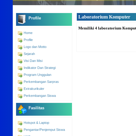
Laboratorium Komputer
Profile
Memiliki 4 laboratorium Kompute
Home
Profile
Logo dan Motto
Sejarah
Visi Dan Misi
Indikator Dan Strategi
Program Unggulan
Perkembangan Sarpras
Extrakurikuler
Perkembangan Siswa
Fasilitas
Hotspot & Laptop
Pengantar/Penjemput Siswa