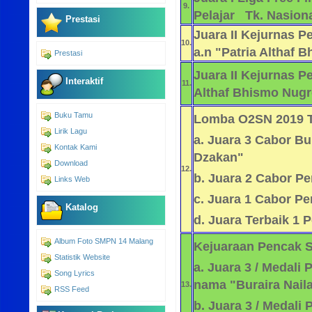
9.
Pelajar Tk. Nasiona
Prestasi
Juara II Kejurnas P
10.
a.n "Patria Althaf
Prestasi
Juara II Kejurnas Pe
Interaktif
11.
Althaf Bhismo Nug
Buku Tamu
Lomba O2SN 2019 T
Lirik Lagu
a. Juara 3 Cabor B
Kontak Kami
Dzakan"
Download
12.
b. Juara 2 Cabor Pen
Links Web
c. Juara 1 Cabor Pe
Katalog
d. Juara Terbaik 1 
Album Foto SMPN 14 Malang
Kejuaraan Pencak Si
Statistik Website
a. Juara 3 / Medali
Song Lyrics
nama "Buraira Nail
13.
RSS Feed
b. Juara 3 / Medali