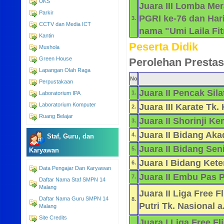
UKS
Juara III Lomba Me
Parkir
PGRI ke-76 dan Hari
3.
CCTV dan Media ICT
nama "Umi Laila Fit
Kantin
Peserta Didik
Mushola
Green House
Perolehan Prestas
Lapangan Olah Raga
No
Perpustakaan
Juara II Pencak Sila
1.
Laboratorium IPA
Laboratorium Komputer
Juara III Karate Tk.
2.
Ruang Belajar
Juara II Shorinji K
3.
Juara II Bidang Ak
4.
Staf, Guru, dan
Juara II Bidang Se
5.
Karyawan
Juara I Bidang Ket
6.
Data Pengajar Dan Karyawan
Juara II Embu Pas 
7.
Daftar Nama Staf SMPN 14
Malang
Juara II Liga Free 
Daftar Nama Guru SMPN 14
8.
Putri Tk. Nasional 
Malang
Site Credits
Juara I Liga Free F