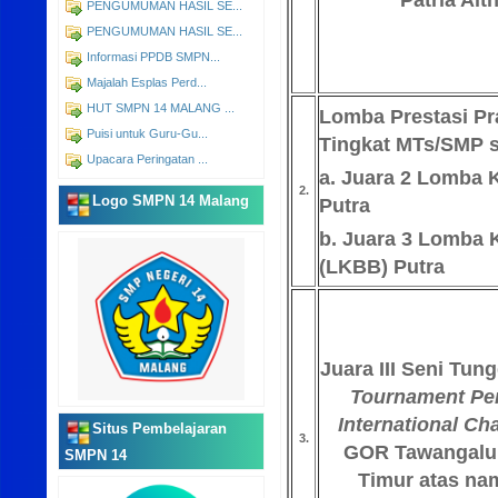
PENGUMUMAN HASIL SE...
PENGUMUMAN HASIL SE...
Informasi PPDB SMPN...
Majalah Esplas Perd...
HUT SMPN 14 MALANG ...
Lomba Prestasi Pr
Puisi untuk Guru-Gu...
Tingkat MTs/SMP 
Upacara Peringatan ...
a. Juara 2 Lomba K
2.
Logo SMPN 14 Malang
Putra
b. Juara 3 Lomba K
(LKBB) Putra
Juara III Seni Tun
Tournament Pen
International C
Situs Pembelajaran
3.
GOR Tawangalu
SMPN 14
Timur atas nam