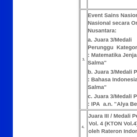
Event Sains Nasio
Nasional secara On
Nusantara:
a. Juara 3/Medali
Perunggu
Katego
:
Matematika
Jenja
3.
Salma"
b. Juara 3/Medali
:
Bahasa Indonesi
Salma"
c. Juara 3/Medali
:
IPA
a.n. "Alya B
Juara III / Medali
Vol. 4 (KTON Vol.
4.
oleh Rateron Indo