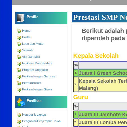
Prestasi SMP N
Profile
Berikut adalah
Home
diperoleh pada 
Profile
Logo dan Motto
Sejarah
Kepala Sekolah
Visi Dan Misi
Indikator Dan Strategi
No
Program Unggulan
Juara I Green Schoo
1.
Perkembangan Sarpras
Kepala Sekolah Ter
Extrakurikuler
2.
Malang)
Perkembangan Siswa
Guru
Fasilitas
No
Juara III Jambore K
1.
Hotspot & Laptop
Pengantar/Penjemput Siswa
Juara III Lomba Pe
2.