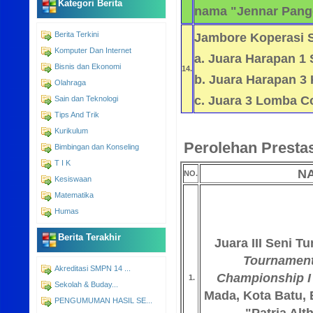
Kategori Berita
nama "Jennar Pang
Berita Terkini
Jambore Koperasi 
Komputer Dan Internet
a. Juara Harapan 1 
Bisnis dan Ekonomi
14.
b. Juara Harapan 3
Olahraga
c. Juara 3 Lomba C
Sain dan Teknologi
Tips And Trik
Kurikulum
Perolehan Presta
Bimbingan dan Konseling
T I K
N
NO.
Kesiswaan
Matematika
Humas
Berita Terakhir
Juara III Seni T
Tournament 
Akreditasi SMPN 14 ...
Championship I
1.
Sekolah & Buday...
Mada, Kota Batu, 
PENGUMUMAN HASIL SE...
"Patria Al