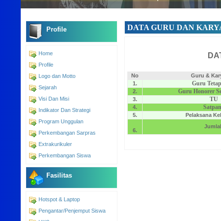
DATA GURU DAN KAR
Profile
Home
DA
Profile
No
Guru & Ka
Logo dan Motto
Guru Teta
1.
Sejarah
Guru Honorer S
2.
Visi Dan Misi
TU
3.
Satpa
4.
Indikator Dan Strategi
5.
Pelaksana Ke
Program Unggulan
Jumla
6.
Perkembangan Sarpras
Extrakurikuler
Perkembangan Siswa
Fasilitas
Hotspot & Laptop
Pengantar/Penjemput Siswa