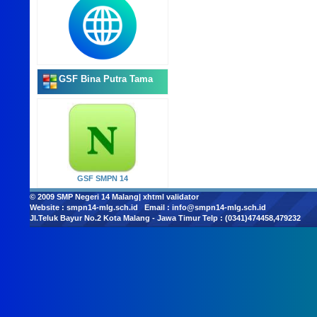
GSF Bina Putra Tama
GSF SMPN 14
© 2009
SMP Negeri 14 Malang
|
xhtml validator
Website :
smpn14-mlg.sch.id
Email :
info@smpn14-mlg.sch.id
Jl.Teluk Bayur No.2 Kota Malang - Jawa Timur Telp : (0341)474458,479232