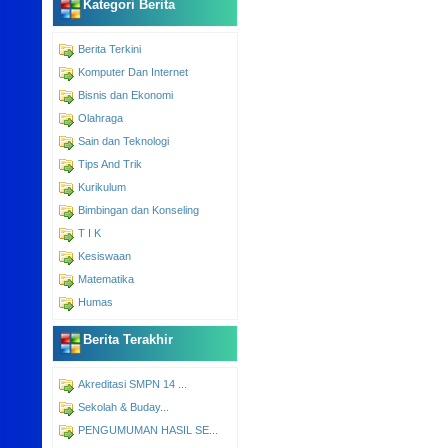
Kategori Berita
Berita Terkini
Komputer Dan Internet
Bisnis dan Ekonomi
Olahraga
Sain dan Teknologi
Tips And Trik
Kurikulum
Bimbingan dan Konseling
T I K
Kesiswaan
Matematika
Humas
Berita Terakhir
Akreditasi SMPN 14 ...
Sekolah & Buday...
PENGUMUMAN HASIL SE...