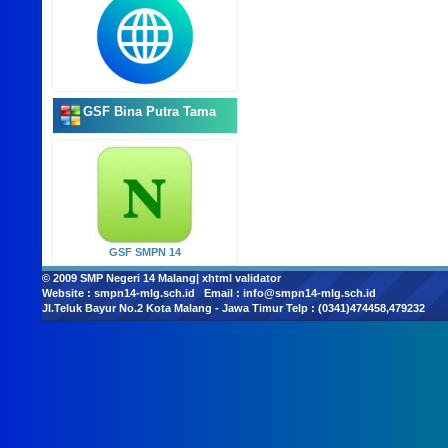
GSF Bina Putra Tama
GSF SMPN 14
© 2009
SMP Negeri 14 Malang
|
xhtml validator
Website :
smpn14-mlg.sch.id
Email :
info@smpn14-mlg.sch.id
Jl.Teluk Bayur No.2 Kota Malang - Jawa Timur Telp : (0341)474458,479232