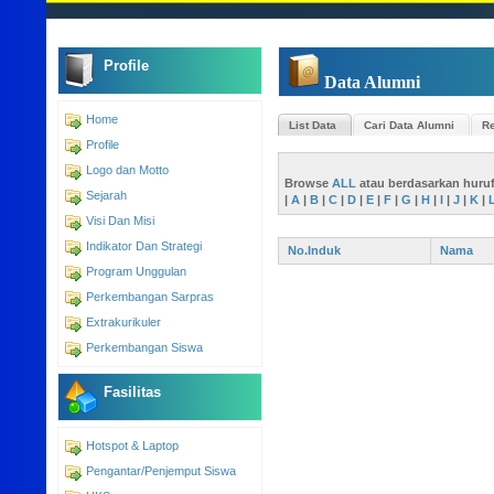
Profile
Data Alumni
Home
List Data
Cari Data Alumni
Re
Profile
Logo dan Motto
Browse
ALL
atau berdasarkan huru
Sejarah
|
A
|
B
|
C
|
D
|
E
|
F
|
G
|
H
|
I
|
J
|
K
|
Visi Dan Misi
Indikator Dan Strategi
No.Induk
Nama
Program Unggulan
Perkembangan Sarpras
Extrakurikuler
Perkembangan Siswa
Fasilitas
Hotspot & Laptop
Pengantar/Penjemput Siswa