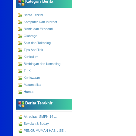
Kategori Berita
Berita Terkini
Komputer Dan Internet
Bisnis dan Ekonomi
Olahraga
Sain dan Teknologi
Tips And Trik
Kurikulum
Bimbingan dan Konseling
T I K
Kesiswaan
Matematika
Humas
Berita Terakhir
Akreditasi SMPN 14 ...
Sekolah & Buday...
PENGUMUMAN HASIL SE...