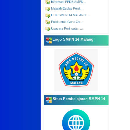
Informasi PPDB SMPN...
Majalah Esplas Perd...
HUT SMPN 14 MALANG ...
Puisi untuk Guru-Gu...
Upacara Peringatan ...
Logo SMPN 14 Malang
Situs Pembelajaran SMPN 14