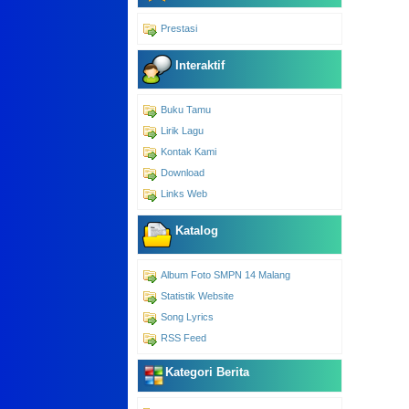
Prestasi
Interaktif
Buku Tamu
Lirik Lagu
Kontak Kami
Download
Links Web
Katalog
Album Foto SMPN 14 Malang
Statistik Website
Song Lyrics
RSS Feed
Kategori Berita