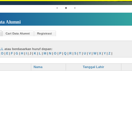
ta Alumni
Cari Data Alumni
Registrasi
LL
atau berdasarkan huruf depan:
|
D
|
E
|
F
|
G
|
H
|
I
|
J
|
K
|
L
|
M
|
N
|
O
|
P
|
Q
|
R
|
S
|
T
|
U
|
V
|
W
|
X
|
Y
|
Z
|
Nama
Tanggal Lahir