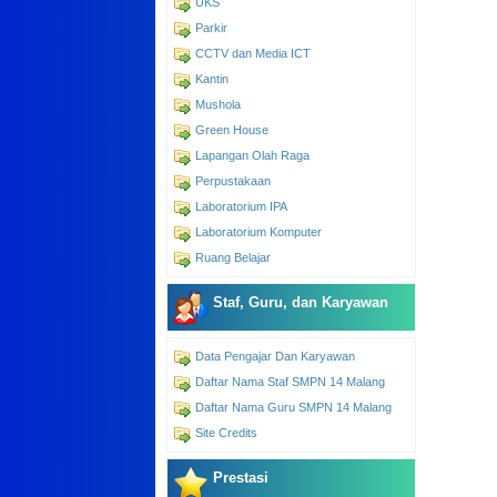
UKS
Parkir
CCTV dan Media ICT
Kantin
Mushola
Green House
Lapangan Olah Raga
Perpustakaan
Laboratorium IPA
Laboratorium Komputer
Ruang Belajar
Staf, Guru, dan Karyawan
Data Pengajar Dan Karyawan
Daftar Nama Staf SMPN 14 Malang
Daftar Nama Guru SMPN 14 Malang
Site Credits
Prestasi