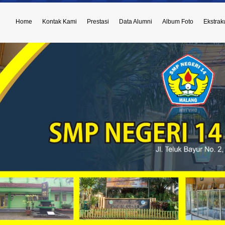
Home
Kontak Kami
Prestasi
Data Alumni
Album Foto
Ekstraku
atan Kepala Sekolah dari Bapak Drs. Sukarji, M.Pd kepada Ibu