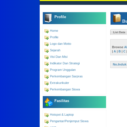
Profile
Da
Home
List Data
Profile
Logo dan Motto
Browse
A
Sejarah
|
A
|
B
|
C
Visi Dan Misi
Indikator Dan Strategi
No.Induk
Program Unggulan
Perkembangan Sarpras
Extrakurikuler
Perkembangan Siswa
Fasilitas
Hotspot & Laptop
Pengantar/Penjemput Siswa