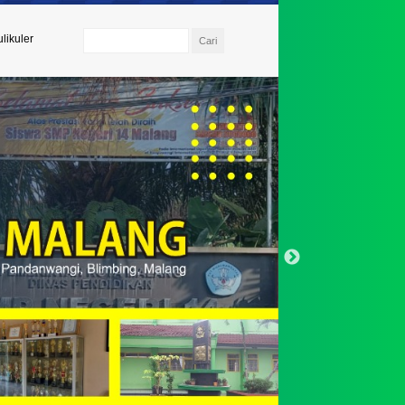
likuler
 Umi Kulsum, S.Pd