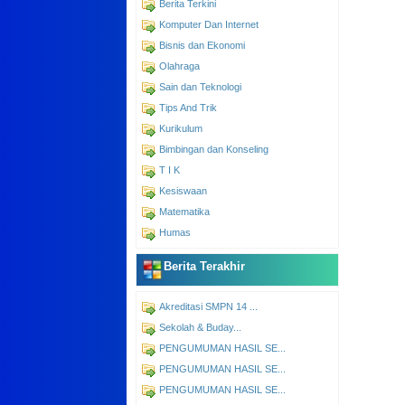
Berita Terkini
Komputer Dan Internet
Bisnis dan Ekonomi
Olahraga
Sain dan Teknologi
Tips And Trik
Kurikulum
Bimbingan dan Konseling
T I K
Kesiswaan
Matematika
Humas
Berita Terakhir
Akreditasi SMPN 14 ...
Sekolah & Buday...
PENGUMUMAN HASIL SE...
PENGUMUMAN HASIL SE...
PENGUMUMAN HASIL SE...