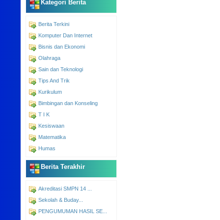
Kategori Berita
Berita Terkini
Komputer Dan Internet
Bisnis dan Ekonomi
Olahraga
Sain dan Teknologi
Tips And Trik
Kurikulum
Bimbingan dan Konseling
T I K
Kesiswaan
Matematika
Humas
Berita Terakhir
Akreditasi SMPN 14 ...
Sekolah & Buday...
PENGUMUMAN HASIL SE...