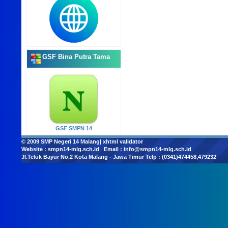
GSF Bina Putra Tama
GSF SMPN 14
© 2009
SMP Negeri 14 Malang
|
xhtml validator
Website :
smpn14-mlg.sch.id
Email :
info@smpn14-mlg.sch.id
Jl.Teluk Bayur No.2 Kota Malang - Jawa Timur Telp : (0341)474458,479232