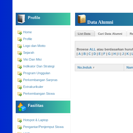
Profile
Data Alumni
Home
List Data
Cari Data Alumni
Re
Profile
Logo dan Motto
Browse
ALL
atau berdasarkan huru
Sejarah
|
A
|
B
|
C
|
D
|
E
|
F
|
G
|
H
|
I
|
J
|
K
|
Visi Dan Misi
Indikator Dan Strategi
No.Induk
Na
Program Unggulan
Perkembangan Sarpras
Extrakurikuler
Perkembangan Siswa
Fasilitas
Hotspot & Laptop
Pengantar/Penjemput Siswa