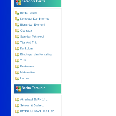
Kategori Berita
Berita Terkini
Komputer Dan Internet
Bisnis dan Ekonomi
Olahraga
Sain dan Teknologi
Tips And Trik
Kurikulum
Bimbingan dan Konseling
T I K
Kesiswaan
Matematika
Humas
Berita Terakhir
Akreditasi SMPN 14 ...
Sekolah & Buday...
PENGUMUMAN HASIL SE...