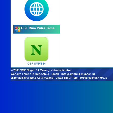
GSF Bina Putra Tama
GSF SMPN 14
© 2009
SMP Negeri 14 Malang
|
xhtml validator
Website :
smpn14-mlg.sch.id
Email :
info@smpn14-mlg.sch.id
Jl.Teluk Bayur No.2 Kota Malang - Jawa Timur Telp : (0341)474458,479232