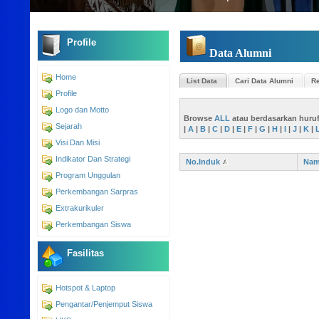
Profile
Data Alumni
Home
List Data
Cari Data Alumni
Re
Profile
Logo dan Motto
Browse
ALL
atau berdasarkan huru
Sejarah
|
A
|
B
|
C
|
D
|
E
|
F
|
G
|
H
|
I
|
J
|
K
|
Visi Dan Misi
Indikator Dan Strategi
No.Induk
Na
Program Unggulan
Perkembangan Sarpras
Extrakurikuler
Perkembangan Siswa
Fasilitas
Hotspot & Laptop
Pengantar/Penjemput Siswa