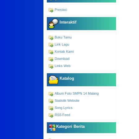
Prestasi
Interaktif
Buku Tamu
Lirik Lagu
Kontak Kami
Download
Links Web
Katalog
Album Foto SMPN 14 Malang
Statistik Website
Song Lyrics
RSS Feed
Kategori Berita