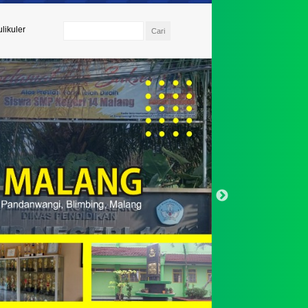
likuler
 Umi Kulsum, S.Pd