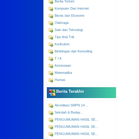
Berita Terkini
Komputer Dan Internet
Bisnis dan Ekonomi
Olahraga
Sain dan Teknologi
Tips And Trik
Kurikulum
Bimbingan dan Konseling
T I K
Kesiswaan
Matematika
Humas
Berita Terakhir
Akreditasi SMPN 14 ...
Sekolah & Buday...
PENGUMUMAN HASIL SE...
PENGUMUMAN HASIL SE...
PENGUMUMAN HASIL SE...