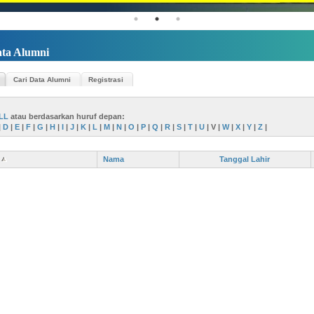
ta Alumni
Cari Data Alumni
Registrasi
LL
atau berdasarkan huruf depan:
|
D
|
E
|
F
|
G
|
H
|
I
|
J
|
K
|
L
|
M
|
N
|
O
|
P
|
Q
|
R
|
S
|
T
|
U
|
V
|
W
|
X
|
Y
|
Z
|
Nama
Tanggal Lahir