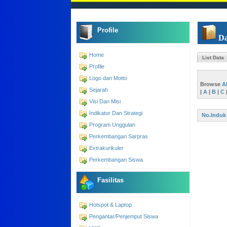
Profile
Da
Home
List Data
Profile
Logo dan Motto
Browse
A
Sejarah
|
A
|
B
|
C
Visi Dan Misi
Indikator Dan Strategi
No.Induk
Program Unggulan
Perkembangan Sarpras
Extrakurikuler
Perkembangan Siswa
Fasilitas
Hotspot & Laptop
Pengantar/Penjemput Siswa