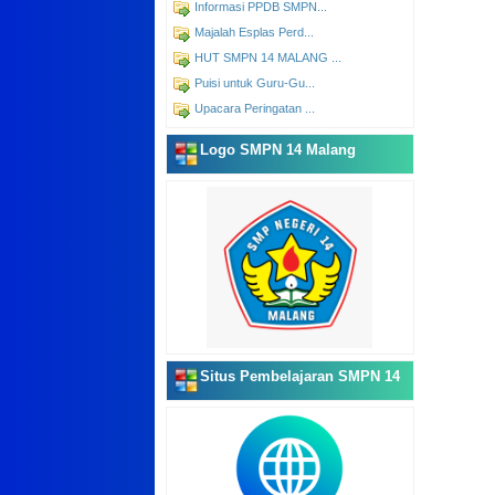
Informasi PPDB SMPN...
Majalah Esplas Perd...
HUT SMPN 14 MALANG ...
Puisi untuk Guru-Gu...
Upacara Peringatan ...
Logo SMPN 14 Malang
Situs Pembelajaran SMPN 14