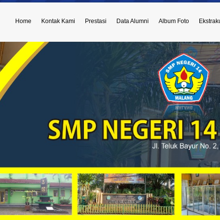
Home
Kontak Kami
Prestasi
Data Alumni
Album Foto
Ekstraku
atan Kepala Sekolah dari Bapak Drs. Sukarji, M.Pd kepada Ibu