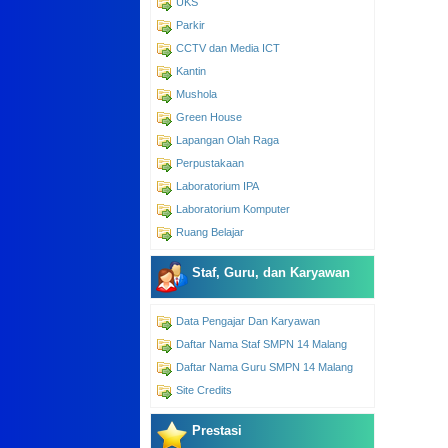
UKS
Parkir
CCTV dan Media ICT
Kantin
Mushola
Green House
Lapangan Olah Raga
Perpustakaan
Laboratorium IPA
Laboratorium Komputer
Ruang Belajar
Staf, Guru, dan Karyawan
Data Pengajar Dan Karyawan
Daftar Nama Staf SMPN 14 Malang
Daftar Nama Guru SMPN 14 Malang
Site Credits
Prestasi