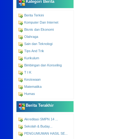
Kategori Berita
Berita Terkini
Komputer Dan Internet
Bisnis dan Ekonomi
Olahraga
Sain dan Teknologi
Tips And Trik
Kurikulum
Bimbingan dan Konseling
T I K
Kesiswaan
Matematika
Humas
Berita Terakhir
Akreditasi SMPN 14 ...
Sekolah & Buday...
PENGUMUMAN HASIL SE...