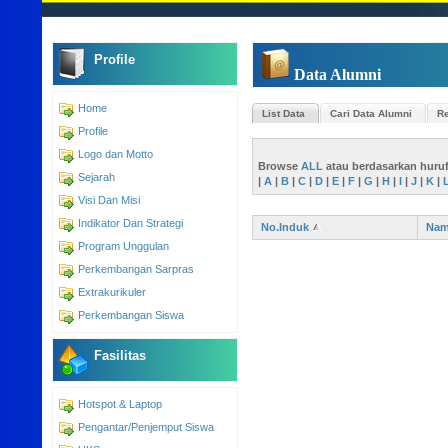
Profile
Data Alumni
Home
List Data
Cari Data Alumni
Re
Profile
Logo dan Motto
Browse
ALL
atau berdasarkan huru
Sejarah
|
A
|
B
|
C
|
D
|
E
|
F
|
G
|
H
|
I
|
J
|
K
|
Visi Dan Misi
Indikator Dan Strategi
No.Induk
Na
Program Unggulan
Perkembangan Sarpras
Extrakurikuler
Perkembangan Siswa
Fasilitas
Hotspot & Laptop
Pengantar/Penjemput Siswa