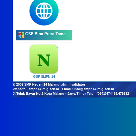
GSF Bina Putra Tama
GSF SMPN 14
© 2009
SMP Negeri 14 Malang
|
xhtml validator
Website :
smpn14-mlg.sch.id
Email :
info@smpn14-mlg.sch.id
Jl.Teluk Bayur No.2 Kota Malang - Jawa Timur Telp : (0341)474458,479232