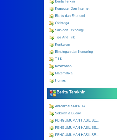
Berita Terkini
Komputer Dan Internet
Bisnis dan Ekonomi
Olahraga
Sain dan Teknologi
Tips And Trik
Kurikulum
Bimbingan dan Konseling
T I K
Kesiswaan
Matematika
Humas
Berita Terakhir
Akreditasi SMPN 14 ...
Sekolah & Buday...
PENGUMUMAN HASIL SE...
PENGUMUMAN HASIL SE...
PENGUMUMAN HASIL SE...