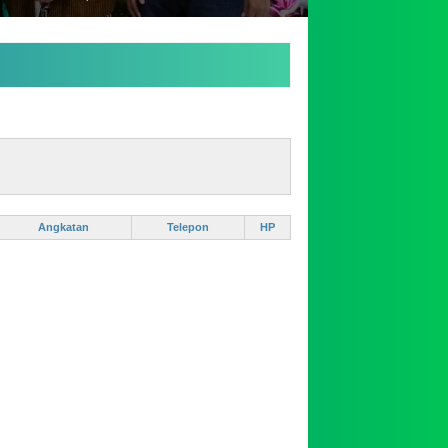
Angkatan
Telepon
HP