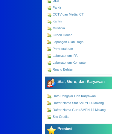
UKS
Parkir
CCTV dan Media ICT
Kantin
Mushola
Green House
Lapangan Olah Raga
Perpustakaan
Laboratorium IPA
Laboratorium Komputer
Ruang Belajar
Staf, Guru, dan Karyawan
Data Pengajar Dan Karyawan
Daftar Nama Staf SMPN 14 Malang
Daftar Nama Guru SMPN 14 Malang
Site Credits
Prestasi