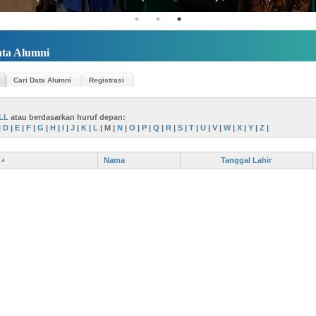
ta Alumni
Cari Data Alumni
Registrasi
LL
atau berdasarkan huruf depan:
|
D
|
E
|
F
|
G
|
H
|
I
|
J
|
K
|
L
|
M
|
N
|
O
|
P
|
Q
|
R
|
S
|
T
|
U
|
V
|
W
|
X
|
Y
|
Z
|
Nama
Tanggal Lahir