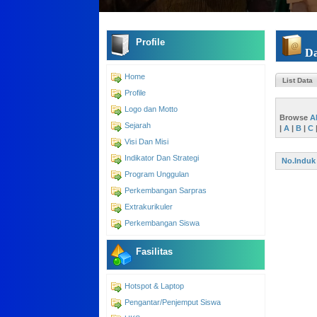
Profile
Da
Home
List Data
Profile
Logo dan Motto
Browse
A
Sejarah
|
A
|
B
|
C
Visi Dan Misi
Indikator Dan Strategi
No.Induk
Program Unggulan
Perkembangan Sarpras
Extrakurikuler
Perkembangan Siswa
Fasilitas
Hotspot & Laptop
Pengantar/Penjemput Siswa