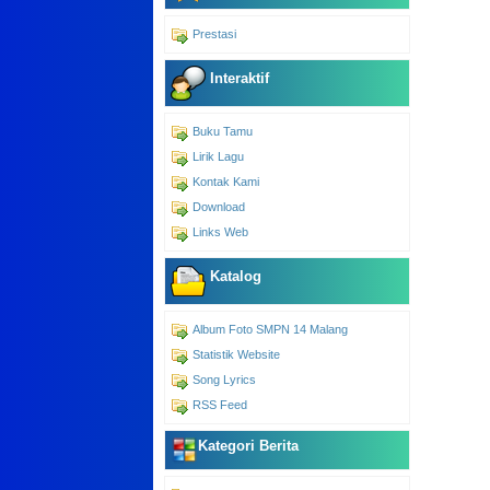
Prestasi
Interaktif
Buku Tamu
Lirik Lagu
Kontak Kami
Download
Links Web
Katalog
Album Foto SMPN 14 Malang
Statistik Website
Song Lyrics
RSS Feed
Kategori Berita