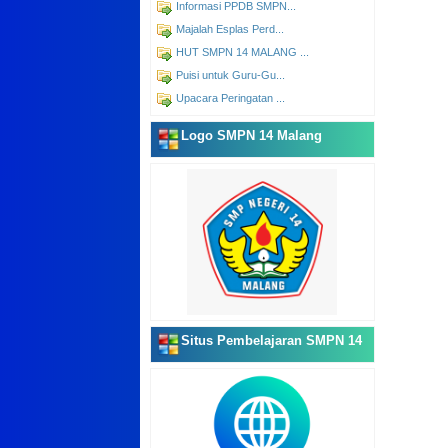
Informasi PPDB SMPN...
Majalah Esplas Perd...
HUT SMPN 14 MALANG ...
Puisi untuk Guru-Gu...
Upacara Peringatan ...
Logo SMPN 14 Malang
Situs Pembelajaran SMPN 14