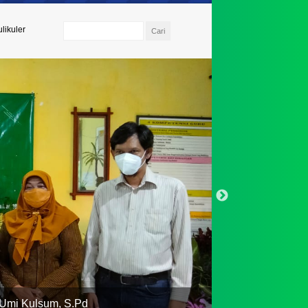
likuler
 Umi Kulsum, S.Pd