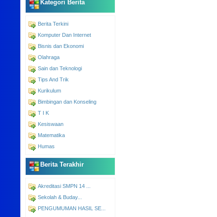
Kategori Berita
Berita Terkini
Komputer Dan Internet
Bisnis dan Ekonomi
Olahraga
Sain dan Teknologi
Tips And Trik
Kurikulum
Bimbingan dan Konseling
T I K
Kesiswaan
Matematika
Humas
Berita Terakhir
Akreditasi SMPN 14 ...
Sekolah & Buday...
PENGUMUMAN HASIL SE...