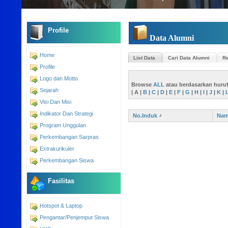
Profile
Data Alumni
Home
List Data
Cari Data Alumni
Re
Profile
Logo dan Motto
Browse
ALL
atau berdasarkan huru
Sejarah
|
A
|
B
|
C
|
D
|
E
|
F
|
G
|
H
|
I
|
J
|
K
|
Visi Dan Misi
Indikator Dan Strategi
No.Induk
Na
Program Unggulan
Perkembangan Sarpras
Extrakurikuler
Perkembangan Siswa
Fasilitas
Hotspot & Laptop
Pengantar/Penjemput Siswa