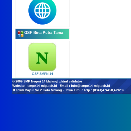
GSF Bina Putra Tama
GSF SMPN 14
© 2009
SMP Negeri 14 Malang
|
xhtml validator
Website :
smpn14-mlg.sch.id
Email :
info@smpn14-mlg.sch.id
Jl.Teluk Bayur No.2 Kota Malang - Jawa Timur Telp : (0341)474458,479232