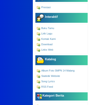
Prestasi
Interaktif
Buku Tamu
Lirik Lagu
Kontak Kami
Download
Links Web
Katalog
Album Foto SMPN 14 Malang
Statistik Website
Song Lyrics
RSS Feed
Kategori Berita