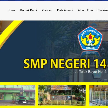
Home
Kontak Kami
Prestasi
Data Alumni
Album Foto
Ekstraku
atan Kepala Sekolah dari Bapak Drs. Sukarji, M.Pd kepada Ibu