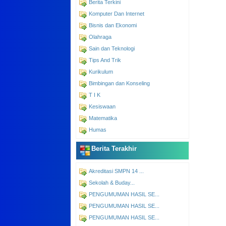
Berita Terkini
Komputer Dan Internet
Bisnis dan Ekonomi
Olahraga
Sain dan Teknologi
Tips And Trik
Kurikulum
Bimbingan dan Konseling
T I K
Kesiswaan
Matematika
Humas
Berita Terakhir
Akreditasi SMPN 14 ...
Sekolah & Buday...
PENGUMUMAN HASIL SE...
PENGUMUMAN HASIL SE...
PENGUMUMAN HASIL SE...