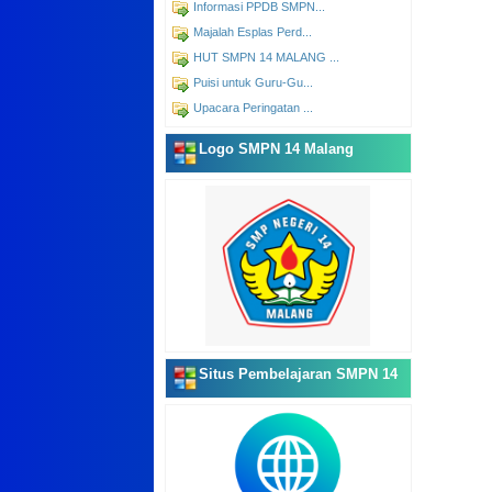
Informasi PPDB SMPN...
Majalah Esplas Perd...
HUT SMPN 14 MALANG ...
Puisi untuk Guru-Gu...
Upacara Peringatan ...
Logo SMPN 14 Malang
Situs Pembelajaran SMPN 14