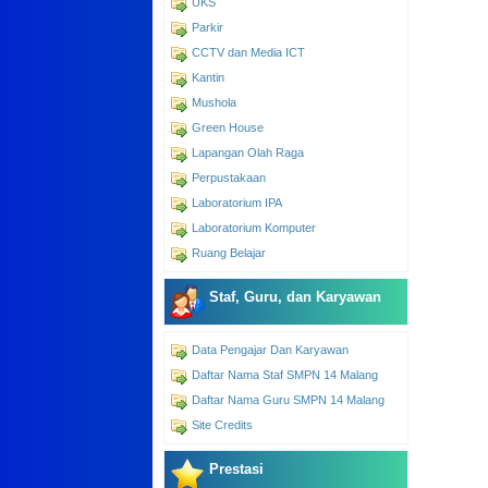
UKS
Parkir
CCTV dan Media ICT
Kantin
Mushola
Green House
Lapangan Olah Raga
Perpustakaan
Laboratorium IPA
Laboratorium Komputer
Ruang Belajar
Staf, Guru, dan Karyawan
Data Pengajar Dan Karyawan
Daftar Nama Staf SMPN 14 Malang
Daftar Nama Guru SMPN 14 Malang
Site Credits
Prestasi