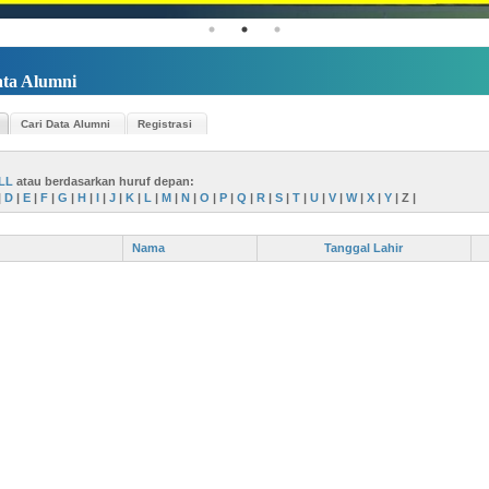
ta Alumni
Cari Data Alumni
Registrasi
LL
atau berdasarkan huruf depan:
|
D
|
E
|
F
|
G
|
H
|
I
|
J
|
K
|
L
|
M
|
N
|
O
|
P
|
Q
|
R
|
S
|
T
|
U
|
V
|
W
|
X
|
Y
|
Z
|
Nama
Tanggal Lahir