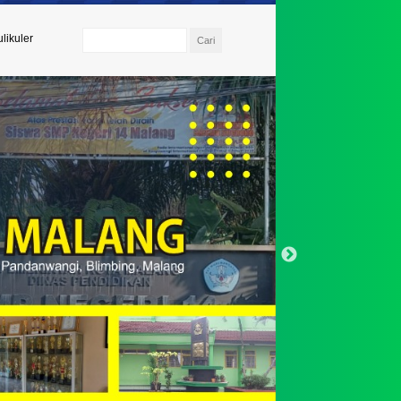
likuler
 Umi Kulsum, S.Pd