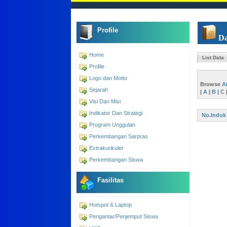
Profile
Da
Home
List Data
Profile
Logo dan Motto
Browse
A
Sejarah
|
A
|
B
|
C
Visi Dan Misi
Indikator Dan Strategi
No.Induk
Program Unggulan
Perkembangan Sarpras
Extrakurikuler
Perkembangan Siswa
Fasilitas
Hotspot & Laptop
Pengantar/Penjemput Siswa