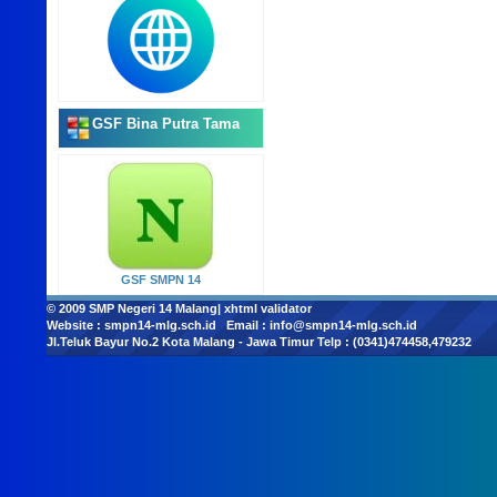
GSF Bina Putra Tama
GSF SMPN 14
© 2009
SMP Negeri 14 Malang
|
xhtml validator
Website :
smpn14-mlg.sch.id
Email :
info@smpn14-mlg.sch.id
Jl.Teluk Bayur No.2 Kota Malang - Jawa Timur Telp : (0341)474458,479232