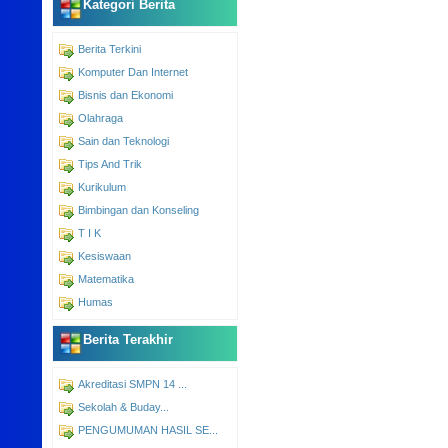
Kategori Berita
Berita Terkini
Komputer Dan Internet
Bisnis dan Ekonomi
Olahraga
Sain dan Teknologi
Tips And Trik
Kurikulum
Bimbingan dan Konseling
T I K
Kesiswaan
Matematika
Humas
Berita Terakhir
Akreditasi SMPN 14 ...
Sekolah & Buday...
PENGUMUMAN HASIL SE...