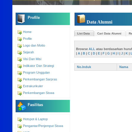
Profile
Data Alumni
Home
List Data
Cari Data Alumni
Re
Profile
Logo dan Motto
Browse
ALL
atau berdasarkan huru
Sejarah
|
A
|
B
|
C
|
D
|
E
|
F
|
G
|
H
|
I
|
J
|
K
|
Visi Dan Misi
Indikator Dan Strategi
No.Induk
Nama
Program Unggulan
Perkembangan Sarpras
Extrakurikuler
Perkembangan Siswa
Fasilitas
Hotspot & Laptop
Pengantar/Penjemput Siswa