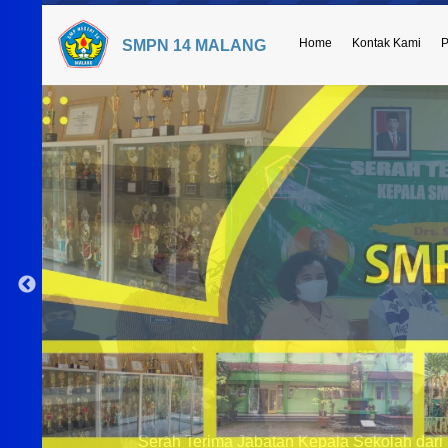
Home
Kontak Kami
P
SMPN 14 MALANG
Serah Terima Jabatan Kepala Sekolah dari