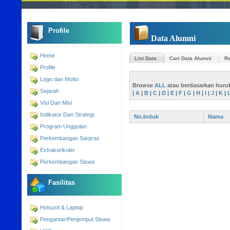
Profile
Data Alumni
Home
List Data
Cari Data Alumni
Re
Profile
Logo dan Motto
Browse
ALL
atau berdasarkan huru
Sejarah
|
A
|
B
|
C
|
D
|
E
|
F
|
G
|
H
|
I
|
J
|
K
|
Visi Dan Misi
Indikator Dan Strategi
No.Induk
Nama
Program Unggulan
Perkembangan Sarpras
Extrakurikuler
Perkembangan Siswa
Fasilitas
Hotspot & Laptop
Pengantar/Penjemput Siswa