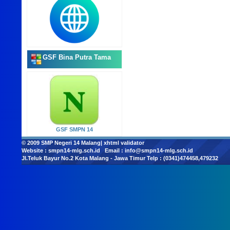
GSF Bina Putra Tama
GSF SMPN 14
© 2009
SMP Negeri 14 Malang
|
xhtml validator
Website :
smpn14-mlg.sch.id
Email :
info@smpn14-mlg.sch.id
Jl.Teluk Bayur No.2 Kota Malang - Jawa Timur Telp : (0341)474458,479232