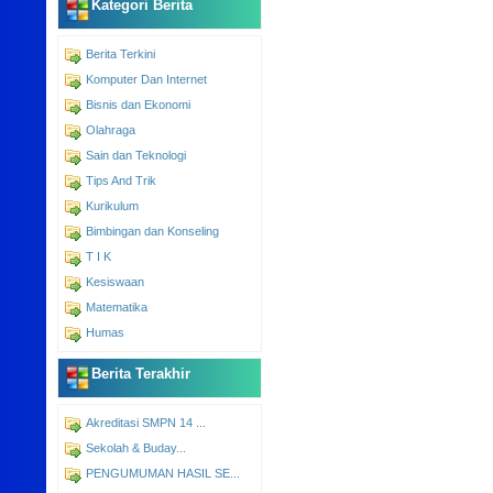
Kategori Berita
Berita Terkini
Komputer Dan Internet
Bisnis dan Ekonomi
Olahraga
Sain dan Teknologi
Tips And Trik
Kurikulum
Bimbingan dan Konseling
T I K
Kesiswaan
Matematika
Humas
Berita Terakhir
Akreditasi SMPN 14 ...
Sekolah & Buday...
PENGUMUMAN HASIL SE...