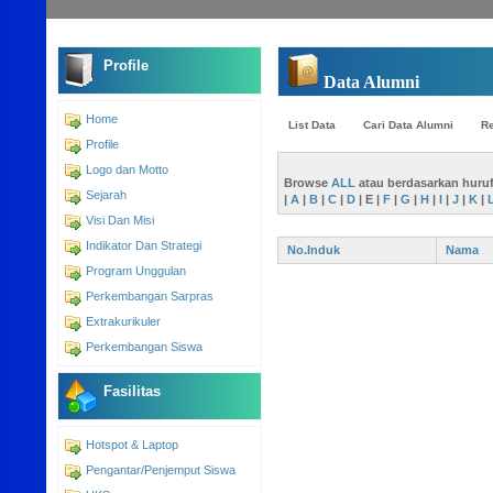
Profile
Data Alumni
Home
List Data
Cari Data Alumni
Re
Profile
Logo dan Motto
Browse
ALL
atau berdasarkan huru
Sejarah
|
A
|
B
|
C
|
D
|
E
|
F
|
G
|
H
|
I
|
J
|
K
|
Visi Dan Misi
Indikator Dan Strategi
No.Induk
Nama
Program Unggulan
Perkembangan Sarpras
Extrakurikuler
Perkembangan Siswa
Fasilitas
Hotspot & Laptop
Pengantar/Penjemput Siswa