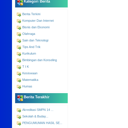
Kategori Berita
Berita Terkini
Komputer Dan Internet
Bisnis dan Ekonomi
Olahraga
Sain dan Teknologi
Tips And Trik
Kurikulum
Bimbingan dan Konseling
T I K
Kesiswaan
Matematika
Humas
Berita Terakhir
Akreditasi SMPN 14 ...
Sekolah & Buday...
PENGUMUMAN HASIL SE...