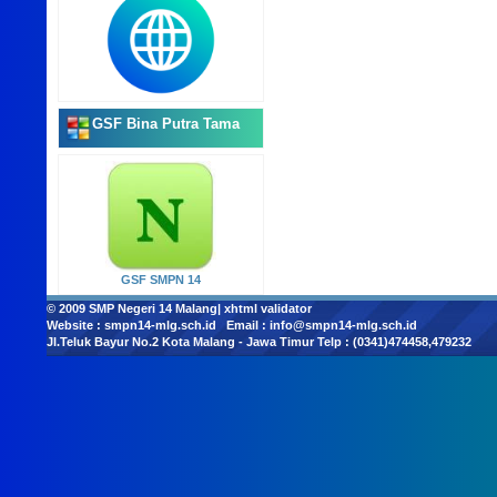
GSF Bina Putra Tama
GSF SMPN 14
© 2009
SMP Negeri 14 Malang
|
xhtml validator
Website :
smpn14-mlg.sch.id
Email :
info@smpn14-mlg.sch.id
Jl.Teluk Bayur No.2 Kota Malang - Jawa Timur Telp : (0341)474458,479232