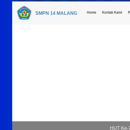
Home
Kontak Kami
P
SMPN 14 MALANG
HUT Ke-7