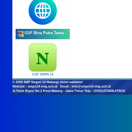
GSF Bina Putra Tama
GSF SMPN 14
© 2009
SMP Negeri 14 Malang
|
xhtml validator
Website :
smpn14-mlg.sch.id
Email :
info@smpn14-mlg.sch.id
Jl.Teluk Bayur No.2 Kota Malang - Jawa Timur Telp : (0341)474458,479232