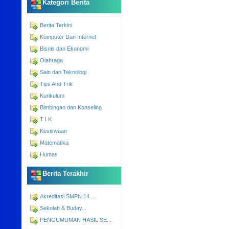
Kategori Berita
Berita Terkini
Komputer Dan Internet
Bisnis dan Ekonomi
Olahraga
Sain dan Teknologi
Tips And Trik
Kurikulum
Bimbingan dan Konseling
T I K
Kesiswaan
Matematika
Humas
Berita Terakhir
Akreditasi SMPN 14 ...
Sekolah & Buday...
PENGUMUMAN HASIL SE...