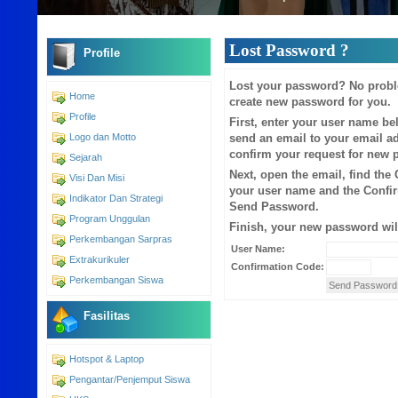
Lost Password ?
Profile
Lost your password? No proble
Home
create new password for you.
Profile
First, enter your user name b
Logo dan Motto
send an email to your email ad
confirm your request for new 
Sejarah
Next, open the email, find the
Visi Dan Misi
your user name and the Confir
Indikator Dan Strategi
Send Password.
Program Unggulan
Finish, your new password will
Perkembangan Sarpras
User Name:
Extrakurikuler
Confirmation Code:
Perkembangan Siswa
Fasilitas
Hotspot & Laptop
Pengantar/Penjemput Siswa